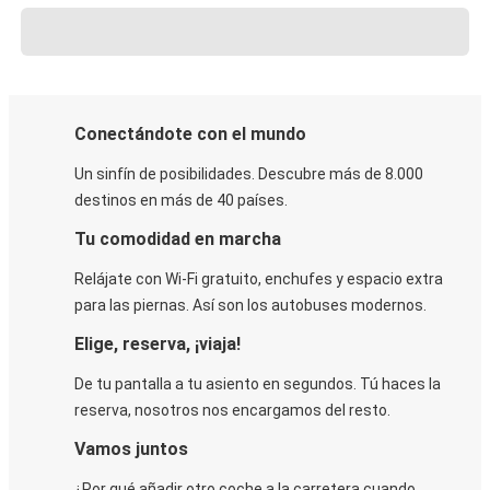
Conectándote con el mundo
Un sinfín de posibilidades. Descubre más de 8.000
destinos en más de 40 países.
Tu comodidad en marcha
Relájate con Wi-Fi gratuito, enchufes y espacio extra
para las piernas. Así son los autobuses modernos.
Elige, reserva, ¡viaja!
De tu pantalla a tu asiento en segundos. Tú haces la
reserva, nosotros nos encargamos del resto.
Vamos juntos
¿Por qué añadir otro coche a la carretera cuando