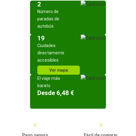
2
Número de
paradas de
autobús
19
Ciudades
directamente
accesibles
Ver mapa
El viaje más
barato
Desde 6,48 €
Pago seguro
Fácil de comprar