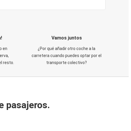
!
Vamos juntos
o en
¿Por qué añadir otro coche a la
erva,
carretera cuando puedes optar por el
 resto.
transporte colectivo?
e pasajeros.