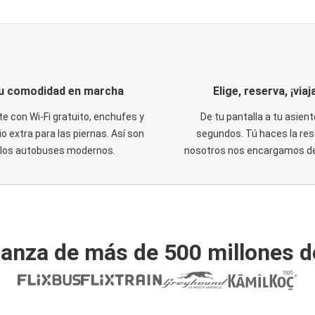
u comodidad en marcha
Elige, reserva, ¡viaja
te con Wi-Fi gratuito, enchufes y
De tu pantalla a tu asient
o extra para las piernas. Así son
segundos. Tú haces la res
los autobuses modernos.
nosotros nos encargamos del
ianza de más de 500 millones d