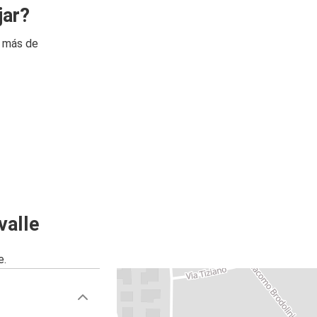
jar?
n más de
valle
e.