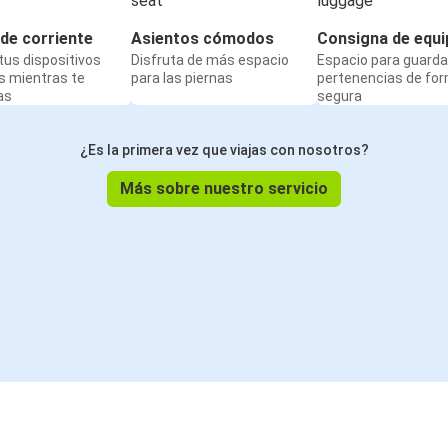
de corriente
Asientos cómodos
Consigna de equi
us dispositivos
Disfruta de más espacio
Espacio para guarda
s mientras te
para las piernas
pertenencias de fo
as
segura
¿Es la primera vez que viajas con nosotros?
Más sobre nuestro servicio