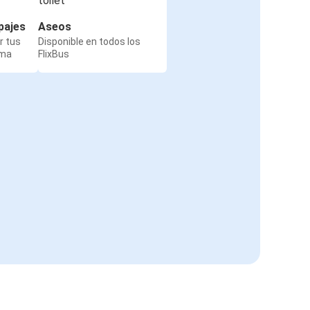
pajes
Aseos
r tus
Disponible en todos los
rma
FlixBus