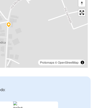
Protomaps
©
OpenStreetMap
odo: