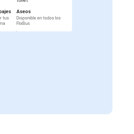
pajes
Aseos
r tus
Disponible en todos los
rma
FlixBus