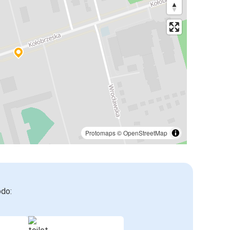
Protomaps
©
OpenStreetMap
odo: