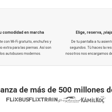
u comodidad en marcha
Elige, reserva, ¡viaja
te con Wi-Fi gratuito, enchufes y
De tu pantalla a tu asient
o extra para las piernas. Así son
segundos. Tú haces la res
los autobuses modernos.
nosotros nos encargamos del
ianza de más de 500 millones d