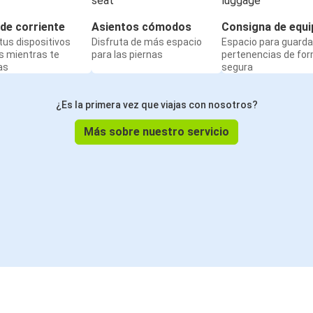
de corriente
Asientos cómodos
Consigna de equi
us dispositivos
Disfruta de más espacio
Espacio para guarda
s mientras te
para las piernas
pertenencias de fo
as
segura
¿Es la primera vez que viajas con nosotros?
Más sobre nuestro servicio