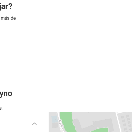
jar?
n más de
zyno
e.