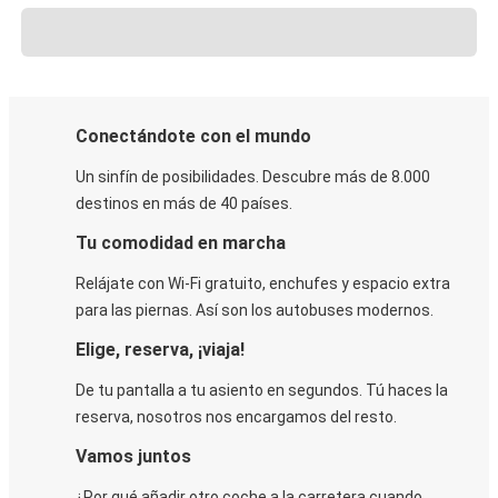
Conectándote con el mundo
Un sinfín de posibilidades. Descubre más de 8.000
destinos en más de 40 países.
Tu comodidad en marcha
Relájate con Wi-Fi gratuito, enchufes y espacio extra
para las piernas. Así son los autobuses modernos.
Elige, reserva, ¡viaja!
De tu pantalla a tu asiento en segundos. Tú haces la
reserva, nosotros nos encargamos del resto.
Vamos juntos
¿Por qué añadir otro coche a la carretera cuando