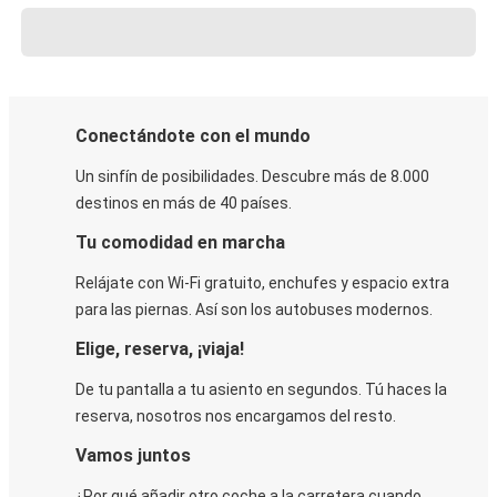
Conectándote con el mundo
Un sinfín de posibilidades. Descubre más de 8.000
destinos en más de 40 países.
Tu comodidad en marcha
Relájate con Wi-Fi gratuito, enchufes y espacio extra
para las piernas. Así son los autobuses modernos.
Elige, reserva, ¡viaja!
De tu pantalla a tu asiento en segundos. Tú haces la
reserva, nosotros nos encargamos del resto.
Vamos juntos
¿Por qué añadir otro coche a la carretera cuando