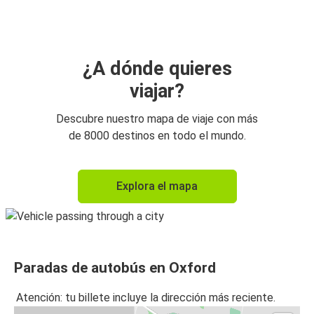
Aeropuerto de Londres Heathrow (LHR)
Oxford
Birmingham
¿A dónde quieres
viajar?
Aeropuerto de Londres Heathrow (LHR)
Oxford
Descubre nuestro mapa de viaje con más
de 8000 destinos en todo el mundo.
Aeropuerto de Londres Gatwick
Oxford
Explora el mapa
Cambridge
Oxford
Oxford
Paradas de autobús en Oxford
Cambridge
Atención: tu billete incluye la dirección más reciente.
Oxford