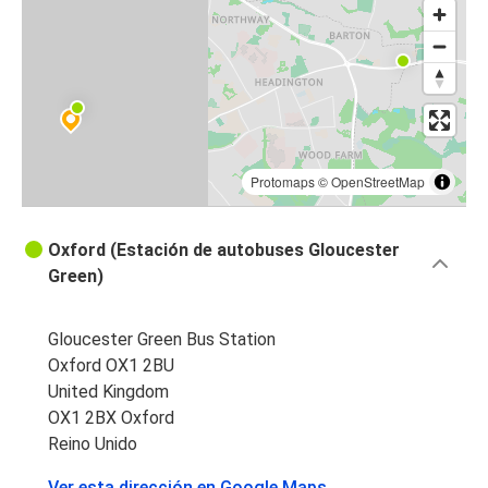
Aeropuerto de Birmingham
Aeropuerto de Birmingham
Oxford
Protomaps
©
OpenStreetMap
Oxford (Estación de autobuses Gloucester
Green)
Gloucester Green Bus Station
Oxford OX1 2BU
United Kingdom
OX1 2BX Oxford
Reino Unido
Ver esta dirección en Google Maps