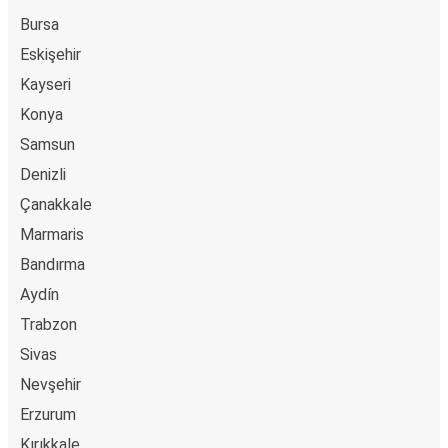
Bursa
Eskişehir
Kayseri
Konya
Samsun
Denizli
Çanakkale
Marmaris
Bandırma
Aydín
Trabzon
Sivas
Nevşehir
Erzurum
Kırıkkale