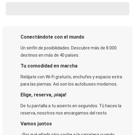
Conectándote con el mundo
Un sinfín de posibilidades. Descubre más de 8.000
destinos en más de 40 países.
Tu comodidad en marcha
Relájate con Wi-Fi gratuito, enchufes y espacio extra
para las piernas. Así son los autobuses modernos.
Elige, reserva, ¡viaja!
De tu pantalla a tu asiento en segundos. Tú haces la
reserva, nosotros nos encargamos del resto.
Vamos juntos
¿Por qué añadir otro coche a la carretera cuando