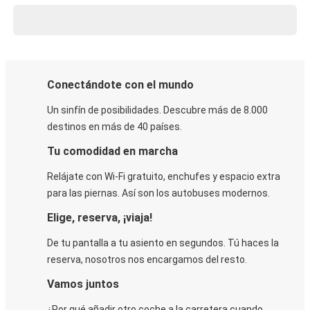
Conectándote con el mundo
Un sinfín de posibilidades. Descubre más de 8.000
destinos en más de 40 países.
Tu comodidad en marcha
Relájate con Wi-Fi gratuito, enchufes y espacio extra
para las piernas. Así son los autobuses modernos.
Elige, reserva, ¡viaja!
De tu pantalla a tu asiento en segundos. Tú haces la
reserva, nosotros nos encargamos del resto.
Vamos juntos
¿Por qué añadir otro coche a la carretera cuando