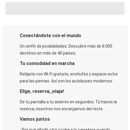
Conectándote con el mundo
Un sinfín de posibilidades. Descubre más de 8.000
destinos en más de 40 países.
Tu comodidad en marcha
Relájate con Wi-Fi gratuito, enchufes y espacio extra
para las piernas. Así son los autobuses modernos.
Elige, reserva, ¡viaja!
De tu pantalla a tu asiento en segundos. Tú haces la
reserva, nosotros nos encargamos del resto.
Vamos juntos
¿Por qué añadir otro coche a la carretera cuando