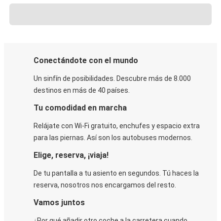
Conectándote con el mundo
Un sinfín de posibilidades. Descubre más de 8.000
destinos en más de 40 países.
Tu comodidad en marcha
Relájate con Wi-Fi gratuito, enchufes y espacio extra
para las piernas. Así son los autobuses modernos.
Elige, reserva, ¡viaja!
De tu pantalla a tu asiento en segundos. Tú haces la
reserva, nosotros nos encargamos del resto.
Vamos juntos
¿Por qué añadir otro coche a la carretera cuando