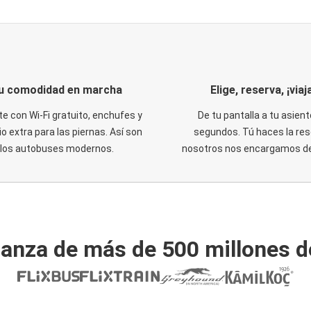
u comodidad en marcha
Elige, reserva, ¡viaja
te con Wi-Fi gratuito, enchufes y
De tu pantalla a tu asient
o extra para las piernas. Así son
segundos. Tú haces la res
los autobuses modernos.
nosotros nos encargamos del
ianza de más de 500 millones d