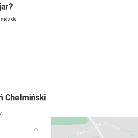
jar?
n más de
ń Chełmiński
e.