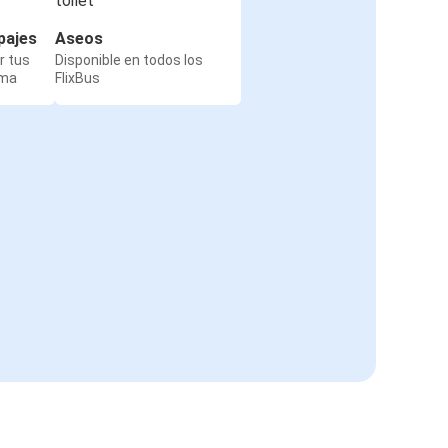
pajes
Aseos
r tus
Disponible en todos los
rma
FlixBus