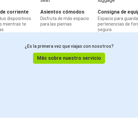
de corriente
Asientos cómodos
Consigna de equi
us dispositivos
Disfruta de más espacio
Espacio para guarda
s mientras te
para las piernas
pertenencias de fo
as
segura
¿Es la primera vez que viajas con nosotros?
Más sobre nuestro servicio