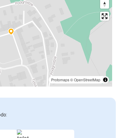
Protomaps
©
OpenStreetMap
odo: