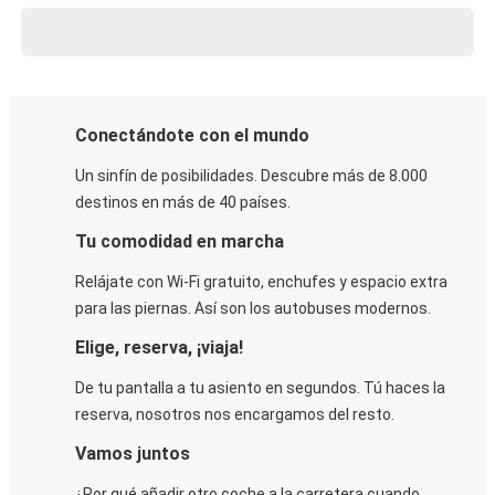
Conectándote con el mundo
Un sinfín de posibilidades. Descubre más de 8.000
destinos en más de 40 países.
Tu comodidad en marcha
Relájate con Wi-Fi gratuito, enchufes y espacio extra
para las piernas. Así son los autobuses modernos.
Elige, reserva, ¡viaja!
De tu pantalla a tu asiento en segundos. Tú haces la
reserva, nosotros nos encargamos del resto.
Vamos juntos
¿Por qué añadir otro coche a la carretera cuando