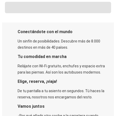
Conectándote con el mundo
Un sinfín de posibilidades. Descubre más de 8.000
destinos en más de 40 países.
Tu comodidad en marcha
Relájate con Wi-Fi gratuito, enchufes y espacio extra
para las piernas. Así son los autobuses modernos.
Elige, reserva, ¡viaja!
De tu pantalla a tu asiento en segundos. Tú haces la
reserva, nosotros nos encargamos del resto.
Vamos juntos
¿Por qué añadir otro coche a la carretera cuando