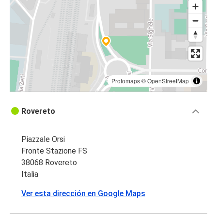
Rovereto
Rovereto
Niza
Rovereto
Niza
Protomaps
©
OpenStreetMap
Niza
Rovereto
Rovereto
Piazzale Orsi
Fronte Stazione FS
38068 Rovereto
Italia
Ver esta dirección en Google Maps