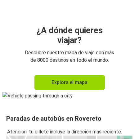
Aeropuerto de Milán Malpensa (MXP)
Aeropuerto de Milán Malpensa (MXP)
Rovereto
¿A dónde quieres
viajar?
Rovereto
Peschiera del Garda
Descubre nuestro mapa de viaje con más
de 8000 destinos en todo el mundo.
Peschiera del Garda
Rovereto
Explora el mapa
Berlín
Rovereto
Rovereto
Paradas de autobús en Rovereto
Berlín
Atención: tu billete incluye la dirección más reciente.
Niza