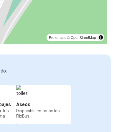
Protomaps
©
OpenStreetMap
odo:
pajes
Aseos
r tus
Disponible en todos los
rma
FlixBus