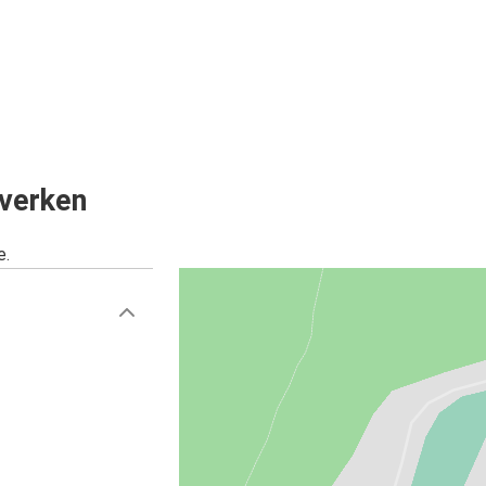
verken
e.