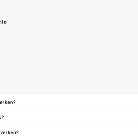
nto
verken?
s?
överken?