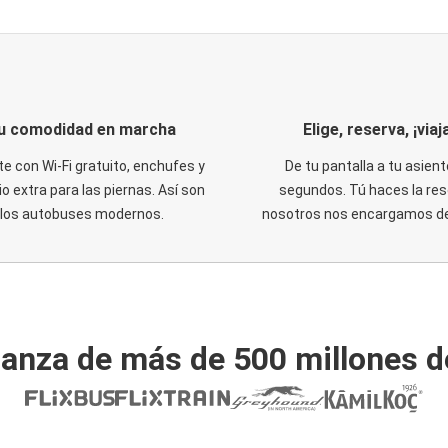
u comodidad en marcha
Elige, reserva, ¡viaja
te con Wi-Fi gratuito, enchufes y
De tu pantalla a tu asient
o extra para las piernas. Así son
segundos. Tú haces la res
los autobuses modernos.
nosotros nos encargamos del
ianza de más de 500 millones d