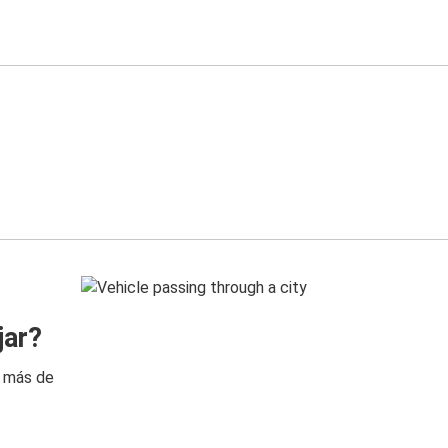
jar?
n más de