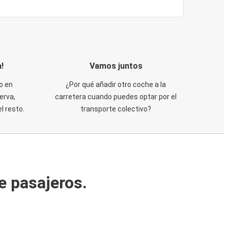
!
Vamos juntos
o en
¿Por qué añadir otro coche a la
erva,
carretera cuando puedes optar por el
 resto.
transporte colectivo?
e pasajeros.