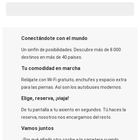
Conectándote con el mundo
Un sinfín de posibilidades. Descubre más de 8.000
destinos en más de 40 países.
Tu comodidad en marcha
Relájate con Wi-Fi gratuito, enchufes y espacio extra
para las piernas. Así son los autobuses modernos.
Elige, reserva, ¡viaja!
De tu pantalla a tu asiento en segundos. Tú haces la
reserva, nosotros nos encargamos del resto.
Vamos juntos
¿Por qué añadir otro coche a la carretera cuando