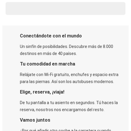
Conectándote con el mundo
Un sinfín de posibilidades. Descubre más de 8.000
destinos en más de 40 países.
Tu comodidad en marcha
Relájate con Wi-Fi gratuito, enchufes y espacio extra
para las piernas. Así son los autobuses modernos.
Elige, reserva, ¡viaja!
De tu pantalla a tu asiento en segundos. Tú haces la
reserva, nosotros nos encargamos del resto.
Vamos juntos
¿Por qué añadir otro coche a la carretera cuando