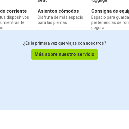
de corriente
Asientos cómodos
Consigna de equi
us dispositivos
Disfruta de más espacio
Espacio para guarda
s mientras te
para las piernas
pertenencias de fo
as
segura
¿Es la primera vez que viajas con nosotros?
Más sobre nuestro servicio