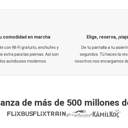
u comodidad en marcha
Elige, reserva, ¡viaja
te con Wi-Fi gratuito, enchufes y
De tu pantalla a tu asient
o extra para las piernas. Así son
segundos. Tú haces la res
los autobuses modernos.
nosotros nos encargamos del
ianza de más de 500 millones d