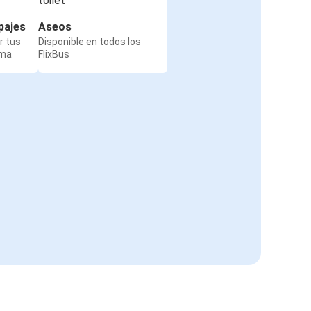
pajes
Aseos
r tus
Disponible en todos los
rma
FlixBus