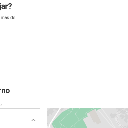
jar?
n más de
rno
e.