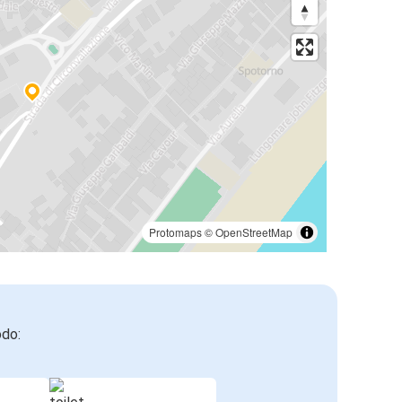
Protomaps
©
OpenStreetMap
odo: