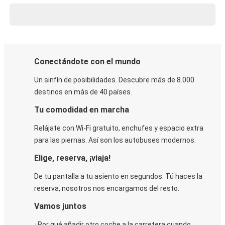
Conectándote con el mundo
Un sinfín de posibilidades. Descubre más de 8.000
destinos en más de 40 países.
Tu comodidad en marcha
Relájate con Wi-Fi gratuito, enchufes y espacio extra
para las piernas. Así son los autobuses modernos.
Elige, reserva, ¡viaja!
De tu pantalla a tu asiento en segundos. Tú haces la
reserva, nosotros nos encargamos del resto.
Vamos juntos
¿Por qué añadir otro coche a la carretera cuando