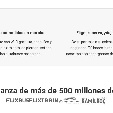
u comodidad en marcha
Elige, reserva, ¡viaja
te con Wi-Fi gratuito, enchufes y
De tu pantalla a tu asient
o extra para las piernas. Así son
segundos. Tú haces la res
los autobuses modernos.
nosotros nos encargamos del
ianza de más de 500 millones d