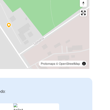
Protomaps
©
OpenStreetMap
odo: