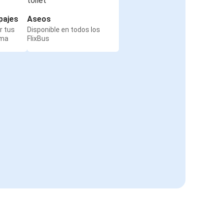
pajes
Aseos
r tus
Disponible en todos los
rma
FlixBus