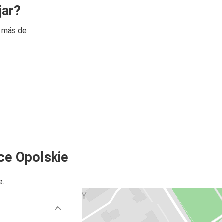
jar?
n más de
ce Opolskie
e.