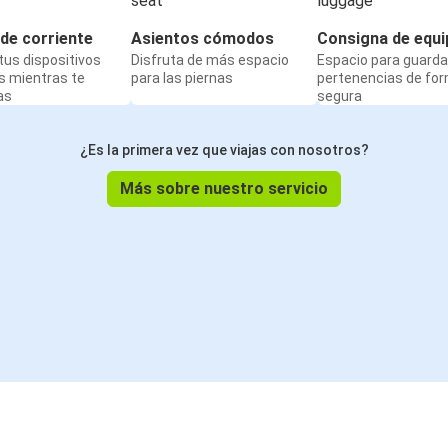
de corriente
Asientos cómodos
Consigna de equi
us dispositivos
Disfruta de más espacio
Espacio para guarda
s mientras te
para las piernas
pertenencias de fo
as
segura
¿Es la primera vez que viajas con nosotros?
Más sobre nuestro servicio