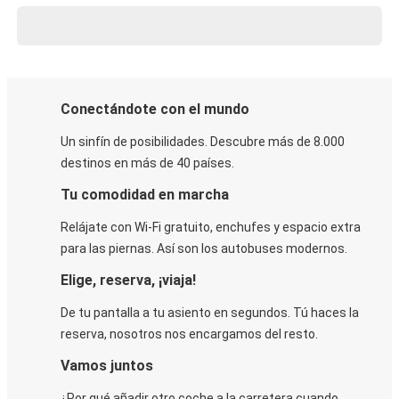
Conectándote con el mundo
Un sinfín de posibilidades. Descubre más de 8.000
destinos en más de 40 países.
Tu comodidad en marcha
Relájate con Wi-Fi gratuito, enchufes y espacio extra
para las piernas. Así son los autobuses modernos.
Elige, reserva, ¡viaja!
De tu pantalla a tu asiento en segundos. Tú haces la
reserva, nosotros nos encargamos del resto.
Vamos juntos
¿Por qué añadir otro coche a la carretera cuando