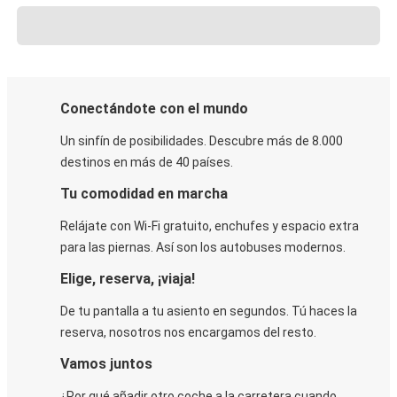
Conectándote con el mundo
Un sinfín de posibilidades. Descubre más de 8.000
destinos en más de 40 países.
Tu comodidad en marcha
Relájate con Wi-Fi gratuito, enchufes y espacio extra
para las piernas. Así son los autobuses modernos.
Elige, reserva, ¡viaja!
De tu pantalla a tu asiento en segundos. Tú haces la
reserva, nosotros nos encargamos del resto.
Vamos juntos
¿Por qué añadir otro coche a la carretera cuando