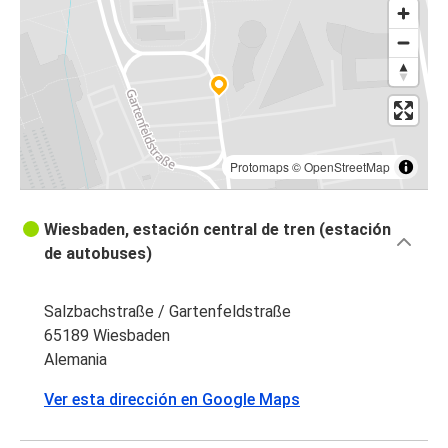
Karlsruhe
Wiesbaden
Heidelberg
Wiesbaden
Luxemburgo
Protomaps
©
OpenStreetMap
Luxemburgo
Wiesbaden, estación central de tren (estación
Wiesbaden
de autobuses)
Wiesbaden
Aeropuerto de París Orly
Salzbachstraße / Gartenfeldstraße
65189 Wiesbaden
Wiesbaden
Alemania
Aeropuerto de París Orly
Ver esta dirección en Google Maps
Aeropuerto de París Orly