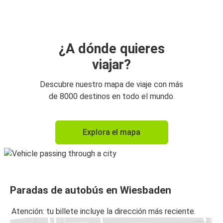
Múnich
Düsseldorf
Wiesbaden
¿A dónde quieres
viajar?
Wiesbaden
Düsseldorf
Descubre nuestro mapa de viaje con más
de 8000 destinos en todo el mundo.
Múnich
Wiesbaden
Explora el mapa
Karlsruhe
Wiesbaden
Heidelberg
Paradas de autobús en Wiesbaden
Wiesbaden
Atención: tu billete incluye la dirección más reciente.
Wiesbaden