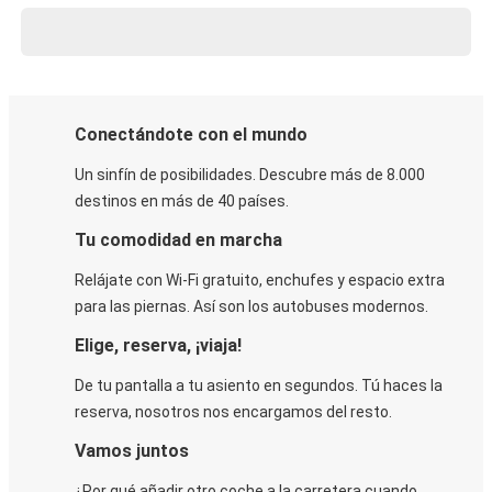
Conectándote con el mundo
Un sinfín de posibilidades. Descubre más de 8.000
destinos en más de 40 países.
Tu comodidad en marcha
Relájate con Wi-Fi gratuito, enchufes y espacio extra
para las piernas. Así son los autobuses modernos.
Elige, reserva, ¡viaja!
De tu pantalla a tu asiento en segundos. Tú haces la
reserva, nosotros nos encargamos del resto.
Vamos juntos
¿Por qué añadir otro coche a la carretera cuando