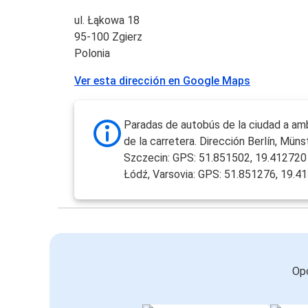
ul. Łąkowa 18
95-100 Zgierz
Polonia
Ver esta dirección en Google Maps
Paradas de autobús de la ciudad a am
de la carretera. Dirección Berlín, Münst
Szczecin: GPS: 51.851502, 19.412720
Łódź, Varsovia: GPS: 51.851276, 19.4
Opc