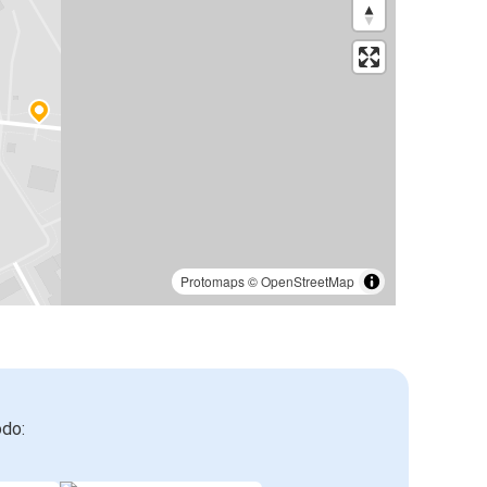
Protomaps
©
OpenStreetMap
odo: