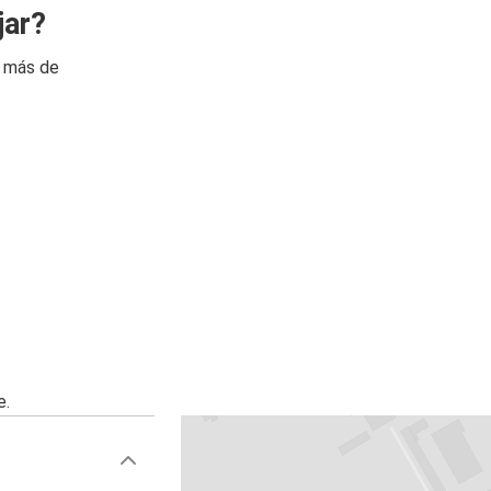
jar?
n más de
e.