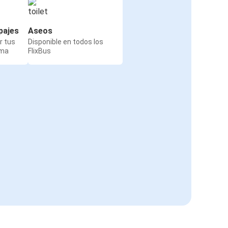
pajes
Aseos
r tus
Disponible en todos los
rma
FlixBus