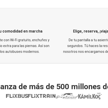
u comodidad en marcha
Elige, reserva, ¡viaja
te con Wi-Fi gratuito, enchufes y
De tu pantalla a tu asient
o extra para las piernas. Así son
segundos. Tú haces la res
los autobuses modernos.
nosotros nos encargamos del
ianza de más de 500 millones d