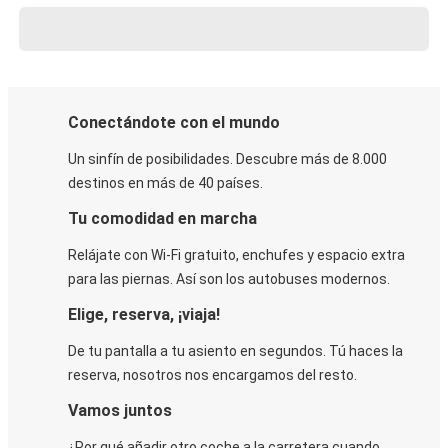
Conectándote con el mundo
Un sinfín de posibilidades. Descubre más de 8.000
destinos en más de 40 países.
Tu comodidad en marcha
Relájate con Wi-Fi gratuito, enchufes y espacio extra
para las piernas. Así son los autobuses modernos.
Elige, reserva, ¡viaja!
De tu pantalla a tu asiento en segundos. Tú haces la
reserva, nosotros nos encargamos del resto.
Vamos juntos
¿Por qué añadir otro coche a la carretera cuando