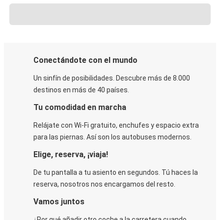
Conectándote con el mundo
Un sinfín de posibilidades. Descubre más de 8.000
destinos en más de 40 países.
Tu comodidad en marcha
Relájate con Wi-Fi gratuito, enchufes y espacio extra
para las piernas. Así son los autobuses modernos.
Elige, reserva, ¡viaja!
De tu pantalla a tu asiento en segundos. Tú haces la
reserva, nosotros nos encargamos del resto.
Vamos juntos
¿Por qué añadir otro coche a la carretera cuando