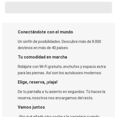
Conectándote con el mundo
Un sinfín de posibilidades. Descubre más de 8.000
destinos en más de 40 países.
Tu comodidad en marcha
Relájate con Wi-Fi gratuito, enchufes y espacio extra
para las piernas. Así son los autobuses modernos.
Elige, reserva, ¡viaja!
De tu pantalla a tu asiento en segundos. Tú haces la
reserva, nosotros nos encargamos del resto.
Vamos juntos
¿Por qué añadir otro coche a la carretera cuando