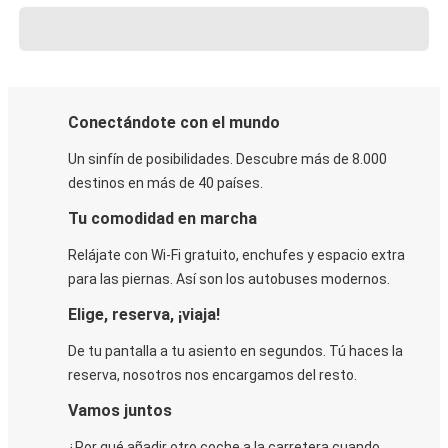
Conectándote con el mundo
Un sinfín de posibilidades. Descubre más de 8.000
destinos en más de 40 países.
Tu comodidad en marcha
Relájate con Wi-Fi gratuito, enchufes y espacio extra
para las piernas. Así son los autobuses modernos.
Elige, reserva, ¡viaja!
De tu pantalla a tu asiento en segundos. Tú haces la
reserva, nosotros nos encargamos del resto.
Vamos juntos
¿Por qué añadir otro coche a la carretera cuando