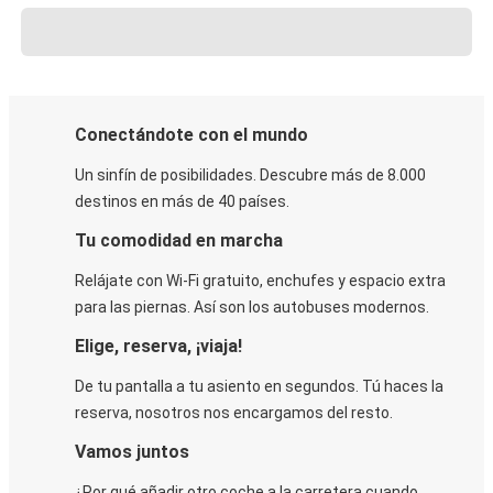
Conectándote con el mundo
Un sinfín de posibilidades. Descubre más de 8.000
destinos en más de 40 países.
Tu comodidad en marcha
Relájate con Wi-Fi gratuito, enchufes y espacio extra
para las piernas. Así son los autobuses modernos.
Elige, reserva, ¡viaja!
De tu pantalla a tu asiento en segundos. Tú haces la
reserva, nosotros nos encargamos del resto.
Vamos juntos
¿Por qué añadir otro coche a la carretera cuando