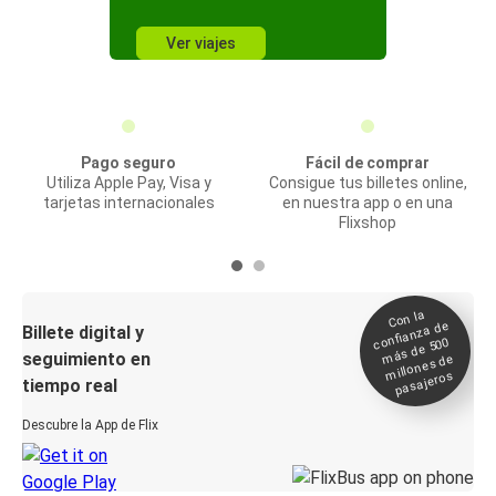
Ver viajes
Pago seguro
Fácil de comprar
Utiliza Apple Pay, Visa y
Consigue tus billetes online,
tarjetas internacionales
en nuestra app o en una
Flixshop
Con la
confianza de
Billete digital y
más de 500
seguimiento en
millones de
pasajeros
tiempo real
Descubre la App de Flix