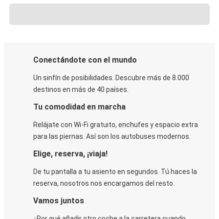
Conectándote con el mundo
Un sinfín de posibilidades. Descubre más de 8.000
destinos en más de 40 países.
Tu comodidad en marcha
Relájate con Wi-Fi gratuito, enchufes y espacio extra
para las piernas. Así son los autobuses modernos.
Elige, reserva, ¡viaja!
De tu pantalla a tu asiento en segundos. Tú haces la
reserva, nosotros nos encargamos del resto.
Vamos juntos
¿Por qué añadir otro coche a la carretera cuando