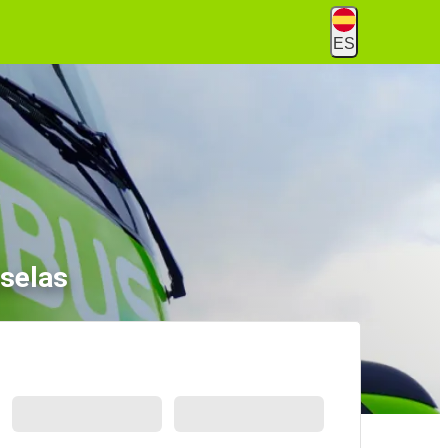
ES
selas