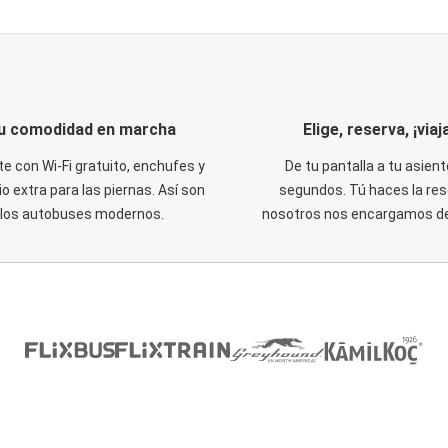
u comodidad en marcha
Elige, reserva, ¡viaja
te con Wi-Fi gratuito, enchufes y
De tu pantalla a tu asient
o extra para las piernas. Así son
segundos. Tú haces la res
los autobuses modernos.
nosotros nos encargamos del