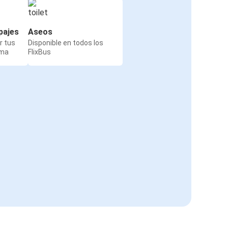
pajes
Aseos
r tus
Disponible en todos los
rma
FlixBus