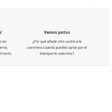
!
Vamos juntos
o en
¿Por qué añadir otro coche a la
erva,
carretera cuando puedes optar por el
 resto.
transporte colectivo?