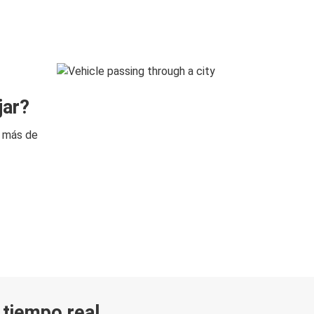
jar?
n más de
n tiempo real