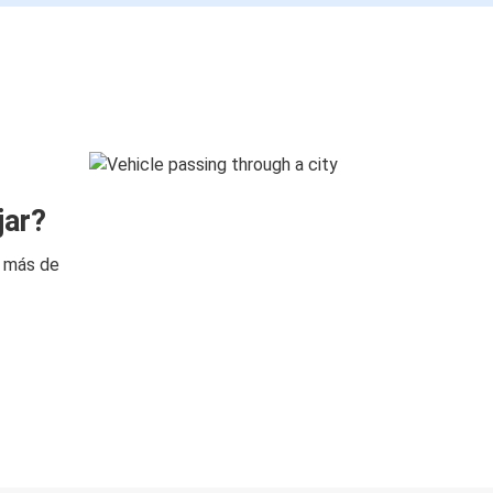
jar?
n más de