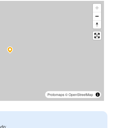
Protomaps
©
OpenStreetMap
odo: