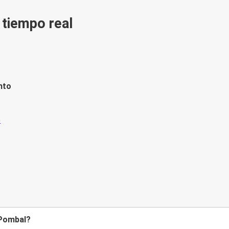
n tiempo real
nto
 Pombal?