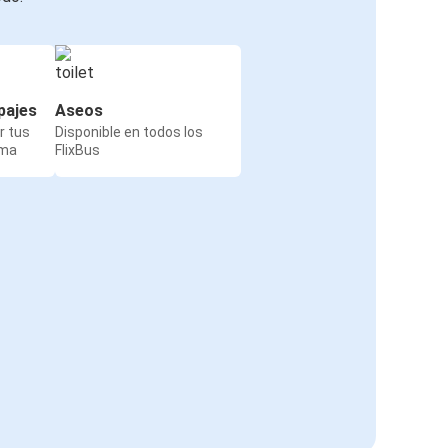
pajes
Aseos
r tus
Disponible en todos los
rma
FlixBus