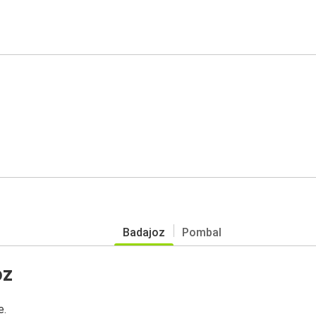
Badajoz
Pombal
oz
e.