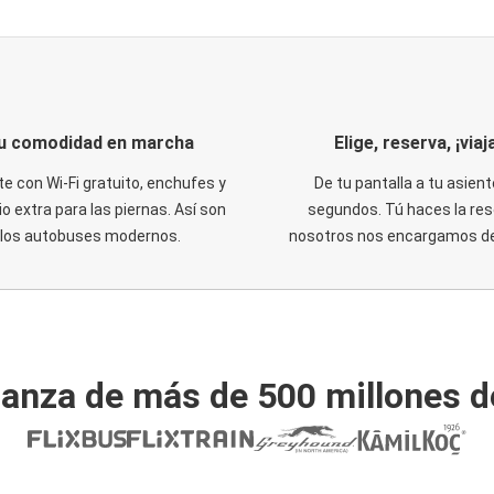
u comodidad en marcha
Elige, reserva, ¡viaja
te con Wi-Fi gratuito, enchufes y
De tu pantalla a tu asient
o extra para las piernas. Así son
segundos. Tú haces la res
los autobuses modernos.
nosotros nos encargamos del
ianza de más de 500 millones d