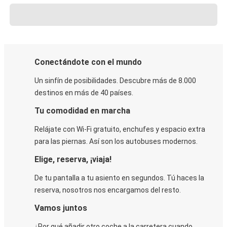
Conectándote con el mundo
Un sinfín de posibilidades. Descubre más de 8.000
destinos en más de 40 países.
Tu comodidad en marcha
Relájate con Wi-Fi gratuito, enchufes y espacio extra
para las piernas. Así son los autobuses modernos.
Elige, reserva, ¡viaja!
De tu pantalla a tu asiento en segundos. Tú haces la
reserva, nosotros nos encargamos del resto.
Vamos juntos
¿Por qué añadir otro coche a la carretera cuando