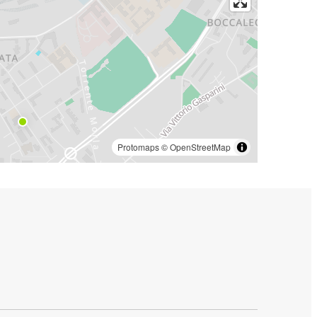
Protomaps
©
OpenStreetMap