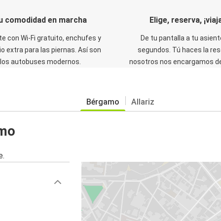
u comodidad en marcha
Elige, reserva, ¡viaja
te con Wi-Fi gratuito, enchufes y
De tu pantalla a tu asient
o extra para las piernas. Así son
segundos. Tú haces la res
los autobuses modernos.
nosotros nos encargamos del
Bérgamo
Allariz
amo
e.