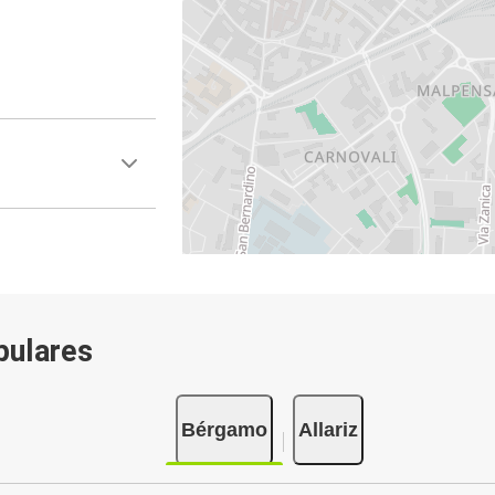
pulares
Bérgamo
Allariz