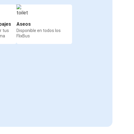
pajes
Aseos
r tus
Disponible en todos los
rma
FlixBus