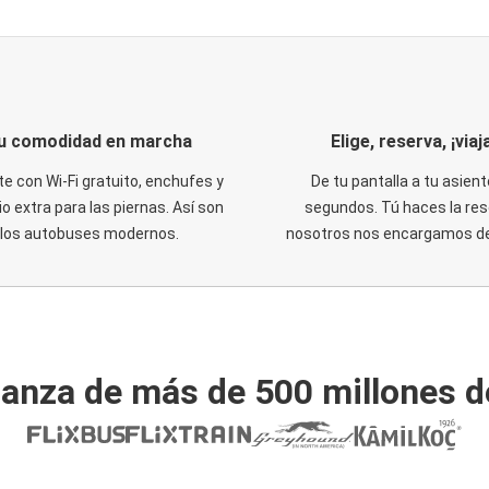
u comodidad en marcha
Elige, reserva, ¡viaja
te con Wi-Fi gratuito, enchufes y
De tu pantalla a tu asient
o extra para las piernas. Así son
segundos. Tú haces la res
los autobuses modernos.
nosotros nos encargamos del
ianza de más de 500 millones d