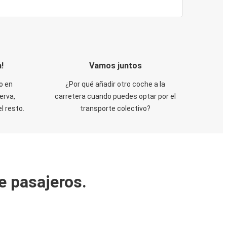
!
Vamos juntos
o en
¿Por qué añadir otro coche a la
erva,
carretera cuando puedes optar por el
 resto.
transporte colectivo?
e pasajeros.