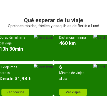
Qué esperar de tu viaje
Opciones rápidas, fáciles y asequibles de Berlín a Lund
Duración mínima
Distancia mínima
460 km
del viaje
10h 30min
6
El viaje más
barato
Mínimo de viajes
Desde 31,98 €
al día
Ver precios
Ver viajes