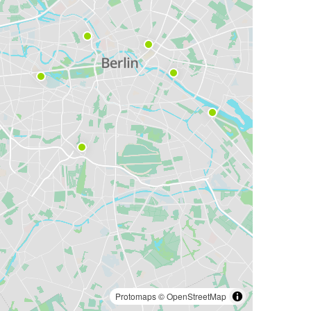
Protomaps
©
OpenStreetMap