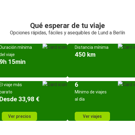
Qué esperar de tu viaje
Opciones rápidas, fáciles y asequibles de Lund a Berlín
Duración mínima
Distancia mínima
450 km
del viaje
9h 15min
6
El viaje más
barato
Mínimo de viajes
Desde 33,98 €
al día
Ver precios
Ver viajes