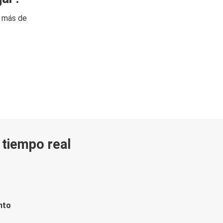
n más de
n tiempo real
nto