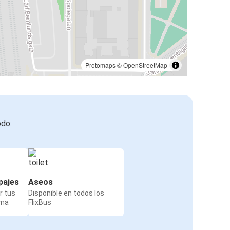
Protomaps
©
OpenStreetMap
odo:
pajes
Aseos
r tus
Disponible en todos los
rma
FlixBus