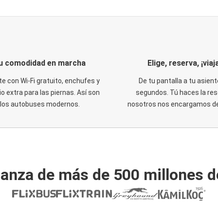
u comodidad en marcha
Elige, reserva, ¡viaja
te con Wi-Fi gratuito, enchufes y
De tu pantalla a tu asient
o extra para las piernas. Así son
segundos. Tú haces la res
los autobuses modernos.
nosotros nos encargamos del
ianza de más de 500 millones d