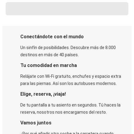
Conectándote con el mundo
Un sinfín de posibilidades. Descubre más de 8.000
destinos en más de 40 países.
Tu comodidad en marcha
Relájate con Wi-Fi gratuito, enchufes y espacio extra
para las piernas. Así son los autobuses modernos.
Elige, reserva, ¡viaja!
De tu pantalla a tu asiento en segundos. Tú haces la
reserva, nosotros nos encargamos del resto.
Vamos juntos
¿Por qué añadir otro coche a la carretera cuando