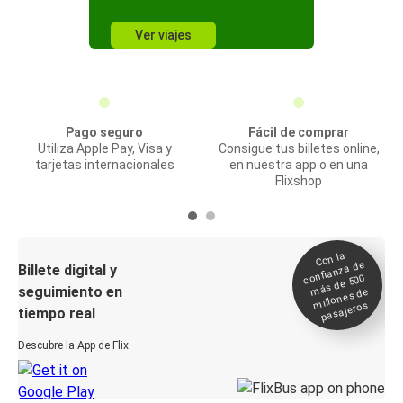
Ver viajes
Pago seguro
Fácil de comprar
Utiliza Apple Pay, Visa y
Consigue tus billetes online,
tarjetas internacionales
en nuestra app o en una
Flixshop
Con la
confianza de
Billete digital y
más de 500
seguimiento en
millones de
pasajeros
tiempo real
Descubre la App de Flix