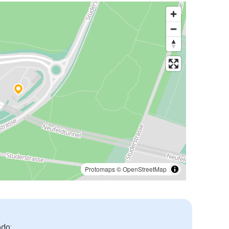
Protomaps
©
OpenStreetMap
odo: