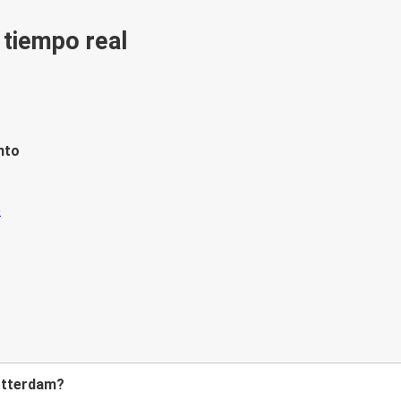
n tiempo real
nto
Rotterdam?