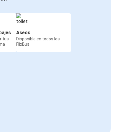
pajes
Aseos
r tus
Disponible en todos los
rma
FlixBus