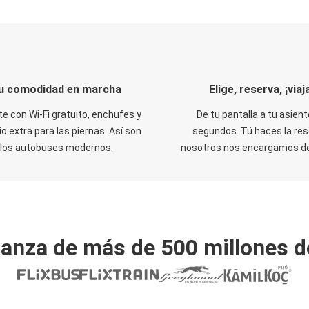
u comodidad en marcha
Elige, reserva, ¡viaja
te con Wi-Fi gratuito, enchufes y
De tu pantalla a tu asient
o extra para las piernas. Así son
segundos. Tú haces la res
los autobuses modernos.
nosotros nos encargamos del
ianza de más de 500 millones d