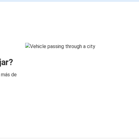
jar?
n más de