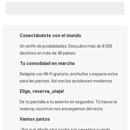
Conectándote con el mundo
Un sinfín de posibilidades. Descubre más de 8.000
destinos en más de 40 países.
Tu comodidad en marcha
Relájate con Wi-Fi gratuito, enchufes y espacio extra
para las piernas. Así son los autobuses modernos.
Elige, reserva, ¡viaja!
De tu pantalla a tu asiento en segundos. Tú haces la
reserva, nosotros nos encargamos del resto.
Vamos juntos
¿Por qué añadir otro coche a la carretera cuando