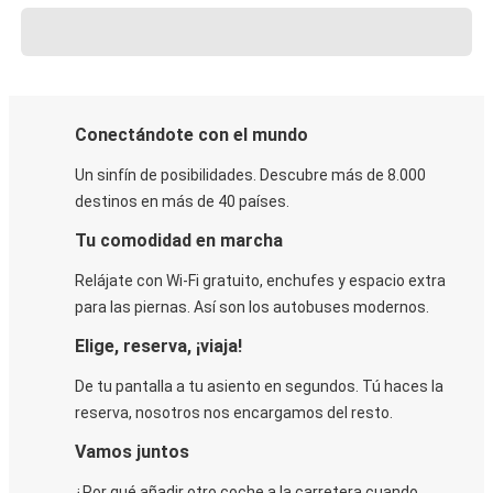
Conectándote con el mundo
Un sinfín de posibilidades. Descubre más de 8.000
destinos en más de 40 países.
Tu comodidad en marcha
Relájate con Wi-Fi gratuito, enchufes y espacio extra
para las piernas. Así son los autobuses modernos.
Elige, reserva, ¡viaja!
De tu pantalla a tu asiento en segundos. Tú haces la
reserva, nosotros nos encargamos del resto.
Vamos juntos
¿Por qué añadir otro coche a la carretera cuando