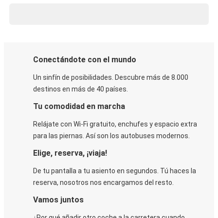
Conectándote con el mundo
Un sinfín de posibilidades. Descubre más de 8.000
destinos en más de 40 países.
Tu comodidad en marcha
Relájate con Wi-Fi gratuito, enchufes y espacio extra
para las piernas. Así son los autobuses modernos.
Elige, reserva, ¡viaja!
De tu pantalla a tu asiento en segundos. Tú haces la
reserva, nosotros nos encargamos del resto.
Vamos juntos
¿Por qué añadir otro coche a la carretera cuando