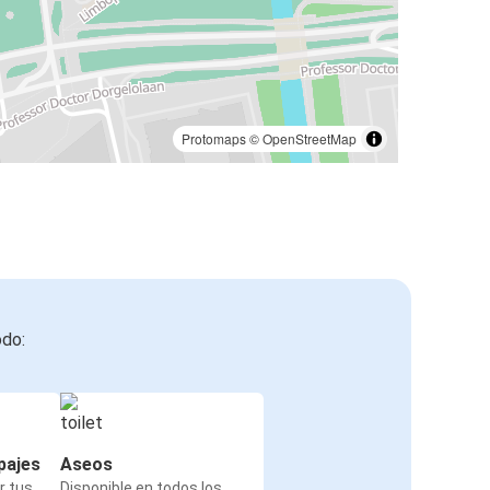
Protomaps
©
OpenStreetMap
odo:
pajes
Aseos
r tus
Disponible en todos los