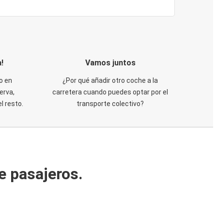
!
Vamos juntos
o en
¿Por qué añadir otro coche a la
erva,
carretera cuando puedes optar por el
 resto.
transporte colectivo?
e pasajeros.