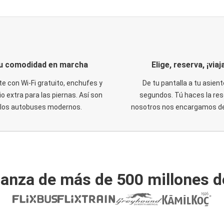
u comodidad en marcha
Elige, reserva, ¡viaja
te con Wi-Fi gratuito, enchufes y
De tu pantalla a tu asient
o extra para las piernas. Así son
segundos. Tú haces la res
los autobuses modernos.
nosotros nos encargamos del
ianza de más de 500 millones d