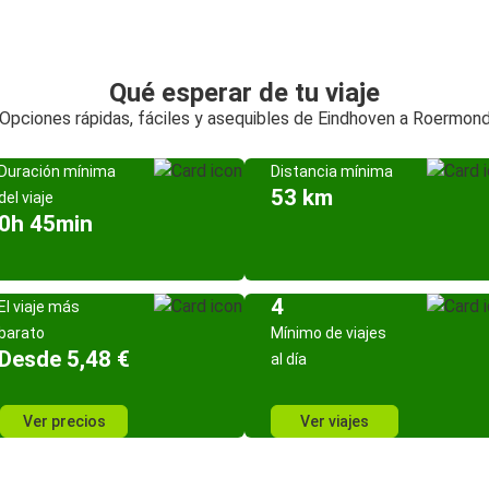
Qué esperar de tu viaje
Opciones rápidas, fáciles y asequibles de Eindhoven a Roermon
Duración mínima
Distancia mínima
53 km
del viaje
0h 45min
4
El viaje más
barato
Mínimo de viajes
Desde 5,48 €
al día
Ver precios
Ver viajes