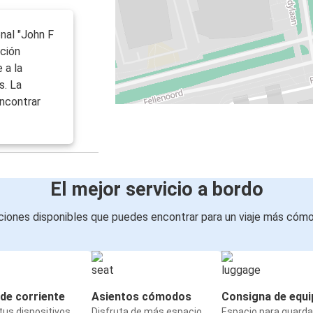
onal "John F
ación
 a la
s. La
ncontrar
El mejor servicio a bordo
iones disponibles que puedes encontrar para un viaje más cóm
de corriente
Asientos cómodos
Consigna de equi
us dispositivos
Disfruta de más espacio
Espacio para guarda