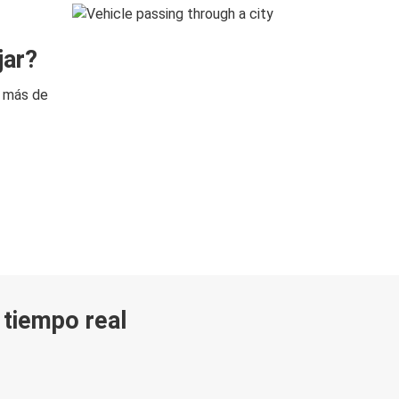
jar?
n más de
n tiempo real