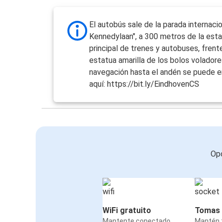
El autobús sale de la parada internaci
Kennedylaan", a 300 metros de la est
principal de trenes y autobuses, frente
estatua amarilla de los bolos voladore
navegación hasta el andén se puede e
aquí: https://bit.ly/EindhovenCS
Opc
WiFi gratuito
Tomas 
Mantente conectado
Mantén t