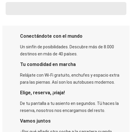
Conectándote con el mundo
Un sinfín de posibilidades. Descubre más de 8.000
destinos en más de 40 países.
Tu comodidad en marcha
Relájate con Wi-Fi gratuito, enchufes y espacio extra
para las piernas. Así son los autobuses modernos.
Elige, reserva, ¡viaja!
De tu pantalla a tu asiento en segundos. Tú haces la
reserva, nosotros nos encargamos del resto.
Vamos juntos
¿Por qué añadir otro coche a la carretera cuando