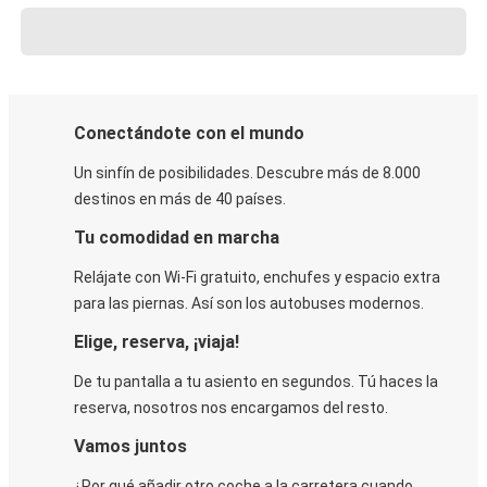
Conectándote con el mundo
Un sinfín de posibilidades. Descubre más de 8.000
destinos en más de 40 países.
Tu comodidad en marcha
Relájate con Wi-Fi gratuito, enchufes y espacio extra
para las piernas. Así son los autobuses modernos.
Elige, reserva, ¡viaja!
De tu pantalla a tu asiento en segundos. Tú haces la
reserva, nosotros nos encargamos del resto.
Vamos juntos
¿Por qué añadir otro coche a la carretera cuando