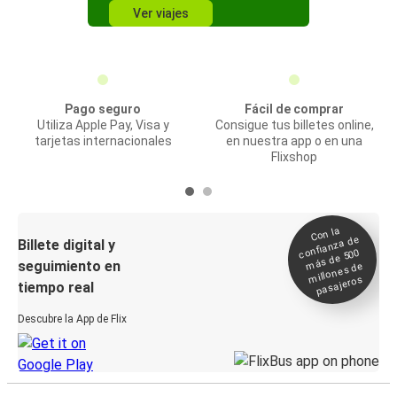
Ver viajes
Pago seguro
Fácil de comprar
Utiliza Apple Pay, Visa y
Consigue tus billetes online,
tarjetas internacionales
en nuestra app o en una
Flixshop
Con la
confianza de
Billete digital y
más de 500
seguimiento en
millones de
pasajeros
tiempo real
Descubre la App de Flix