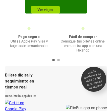
Ver viajes
Pago seguro
Fácil de comprar
Utiliza Apple Pay, Visa y
Consigue tus billetes online,
tarjetas internacionales
en nuestra app o en una
Flixshop
Con la
confianza de
Billete digital y
más de 500
seguimiento en
millones de
pasajeros
tiempo real
Descubre la App de Flix