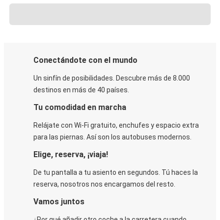
Conectándote con el mundo
Un sinfín de posibilidades. Descubre más de 8.000
destinos en más de 40 países.
Tu comodidad en marcha
Relájate con Wi-Fi gratuito, enchufes y espacio extra
para las piernas. Así son los autobuses modernos.
Elige, reserva, ¡viaja!
De tu pantalla a tu asiento en segundos. Tú haces la
reserva, nosotros nos encargamos del resto.
Vamos juntos
¿Por qué añadir otro coche a la carretera cuando