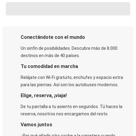
Conectándote con el mundo
Un sinfín de posibilidades. Descubre más de 8.000
destinos en más de 40 países.
Tu comodidad en marcha
Relájate con Wi-Fi gratuito, enchufes y espacio extra
para las piernas. Así son los autobuses modernos.
Elige, reserva, ¡viaja!
De tu pantalla a tu asiento en segundos. Tú haces la
reserva, nosotros nos encargamos del resto.
Vamos juntos
¿Por qué añadir otro coche a la carretera cuando