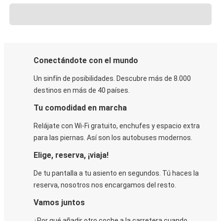
Conectándote con el mundo
Un sinfín de posibilidades. Descubre más de 8.000
destinos en más de 40 países.
Tu comodidad en marcha
Relájate con Wi-Fi gratuito, enchufes y espacio extra
para las piernas. Así son los autobuses modernos.
Elige, reserva, ¡viaja!
De tu pantalla a tu asiento en segundos. Tú haces la
reserva, nosotros nos encargamos del resto.
Vamos juntos
¿Por qué añadir otro coche a la carretera cuando