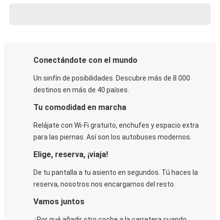
Conectándote con el mundo
Un sinfín de posibilidades. Descubre más de 8.000
destinos en más de 40 países.
Tu comodidad en marcha
Relájate con Wi-Fi gratuito, enchufes y espacio extra
para las piernas. Así son los autobuses modernos.
Elige, reserva, ¡viaja!
De tu pantalla a tu asiento en segundos. Tú haces la
reserva, nosotros nos encargamos del resto.
Vamos juntos
¿Por qué añadir otro coche a la carretera cuando