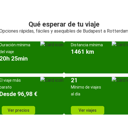
Qué esperar de tu viaje
Opciones rápidas, fáciles y asequibles de Budapest a Rotterda
Duración mínima
Distancia mínima
1461 km
del viaje
20h 25min
21
El viaje más
barato
Mínimo de viajes
Desde 96,98 €
al día
Ver precios
Ver viajes