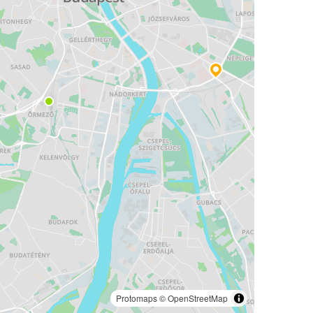
Protomaps
©
OpenStreetMap