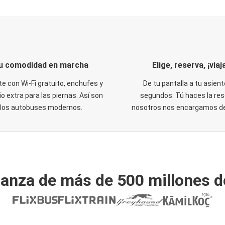
u comodidad en marcha
Elige, reserva, ¡viaja
te con Wi-Fi gratuito, enchufes y
De tu pantalla a tu asient
o extra para las piernas. Así son
segundos. Tú haces la res
los autobuses modernos.
nosotros nos encargamos del
ianza de más de 500 millones d