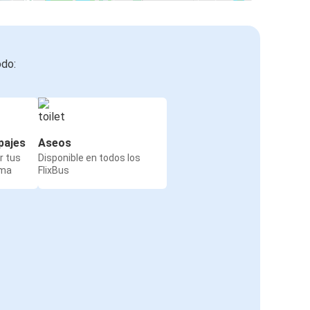
odo:
pajes
Aseos
r tus
Disponible en todos los
rma
FlixBus