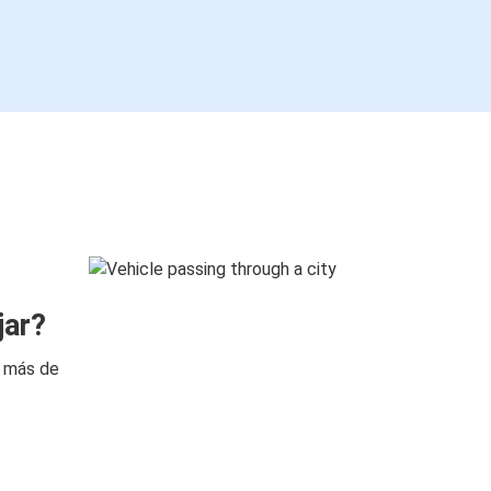
jar?
n más de