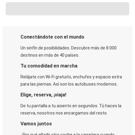
Conectándote con el mundo
Un sinfín de posibilidades. Descubre más de 8.000
destinos en más de 40 países.
Tu comodidad en marcha
Relájate con Wi-Fi gratuito, enchufes y espacio extra
para las piernas. Así son los autobuses modernos.
Elige, reserva, ¡viaja!
De tu pantalla a tu asiento en segundos. Tú haces la
reserva, nosotros nos encargamos del resto.
Vamos juntos
¿Por qué añadir otro coche a la carretera cuando