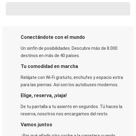
Conectándote con el mundo
Un sinfín de posibilidades. Descubre más de 8.000
destinos en más de 40 países.
Tu comodidad en marcha
Relájate con Wi-Fi gratuito, enchufes y espacio extra
para las piernas. Así son los autobuses modernos.
Elige, reserva, ¡viaja!
De tu pantalla a tu asiento en segundos. Tú haces la
reserva, nosotros nos encargamos del resto.
Vamos juntos
¿Por qué añadir otro coche a la carretera cuando