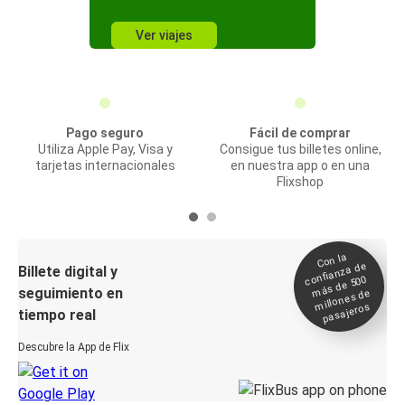
Ver viajes
Pago seguro
Fácil de comprar
Utiliza Apple Pay, Visa y
Consigue tus billetes online,
tarjetas internacionales
en nuestra app o en una
Flixshop
Con la
confianza de
Billete digital y
más de 500
seguimiento en
millones de
pasajeros
tiempo real
Descubre la App de Flix