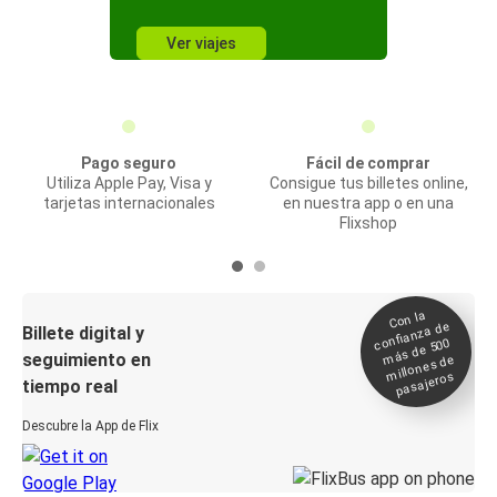
Ver viajes
Pago seguro
Fácil de comprar
Utiliza Apple Pay, Visa y
Consigue tus billetes online,
tarjetas internacionales
en nuestra app o en una
Flixshop
Con la
confianza de
Billete digital y
más de 500
seguimiento en
millones de
pasajeros
tiempo real
Descubre la App de Flix