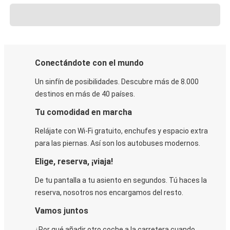
Conectándote con el mundo
Un sinfín de posibilidades. Descubre más de 8.000
destinos en más de 40 países.
Tu comodidad en marcha
Relájate con Wi-Fi gratuito, enchufes y espacio extra
para las piernas. Así son los autobuses modernos.
Elige, reserva, ¡viaja!
De tu pantalla a tu asiento en segundos. Tú haces la
reserva, nosotros nos encargamos del resto.
Vamos juntos
¿Por qué añadir otro coche a la carretera cuando